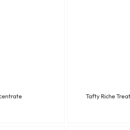
ncentrate
Tafty Riche Tre