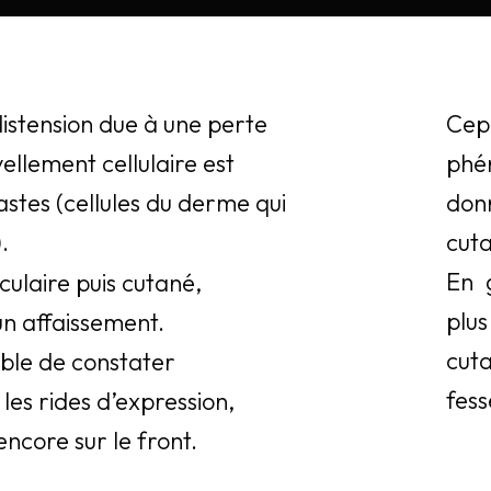
istension due à une perte
Cep
vellement cellulaire est
phé
blastes (cellules du derme qui
don
.
cuta
En 
ulaire puis cutané,
plu
un affaissement.
cuta
sible de constater
fess
 les rides d’expression,
ncore sur le front.