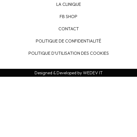
LA CLINIQUE
FB SHOP
CONTACT
POLITIQUE DE CONFIDENTIALITÉ
POLITIQUE D’UTILISATION DES COOKIES
Designed & Developed by WEDEV IT
PRENDRE
RDV
Prenez rdv simplement en remplissant ce
formulaire.