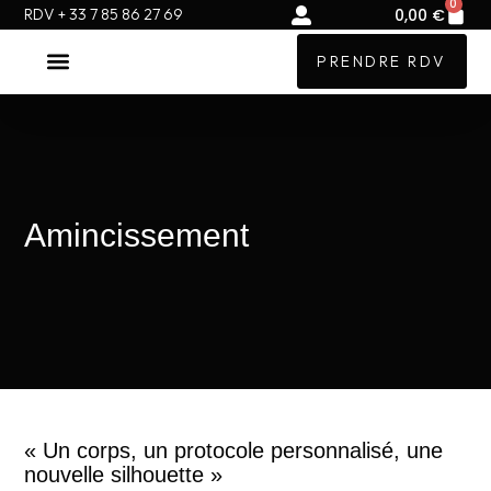
0
Pa
Aller
RDV + 33 7 85 86 27 69
0,00
€
au
PRENDRE RDV
contenu
NOS TRAITEMENTS MÉDICAUX
NOTRE CLINIQUE
Amincissement
« Un corps, un protocole personnalisé, une
nouvelle silhouette »