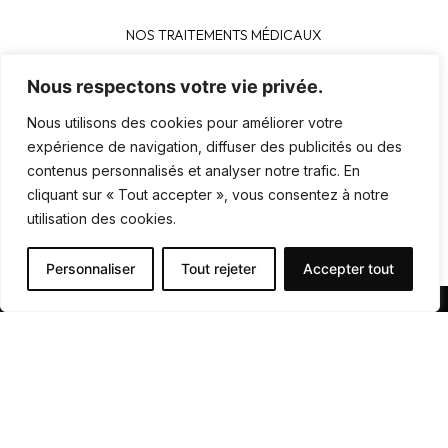
NOS TRAITEMENTS MÉDICAUX
LA CLINIQUE
Nous respectons votre vie privée.
FB SHOP
Nous utilisons des cookies pour améliorer votre
expérience de navigation, diffuser des publicités ou des
CONTACT
contenus personnalisés et analyser notre trafic. En
POLITIQUE DE CONFIDENTIALITÉ
cliquant sur « Tout accepter », vous consentez à notre
utilisation des cookies.
POLITIQUE D’UTILISATION DES COOKIES
Personnaliser
Tout rejeter
Accepter tout
Designed & Developed by WEDEV IT
PRENDRE
RDV
Prenez rdv simplement en remplissant ce