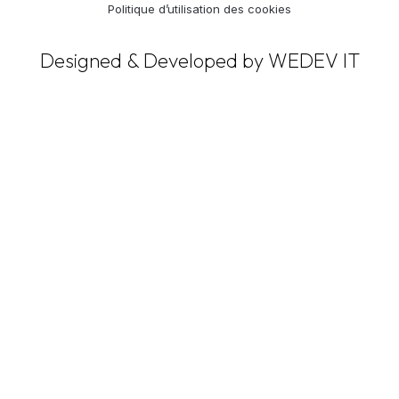
Politique d’utilisation des cookies
Designed & Developed by WEDEV IT
Prendre RDV
Prenez rdv simplement en remplissant ce
formulaire.
Type de soins souhaité
Body
Face