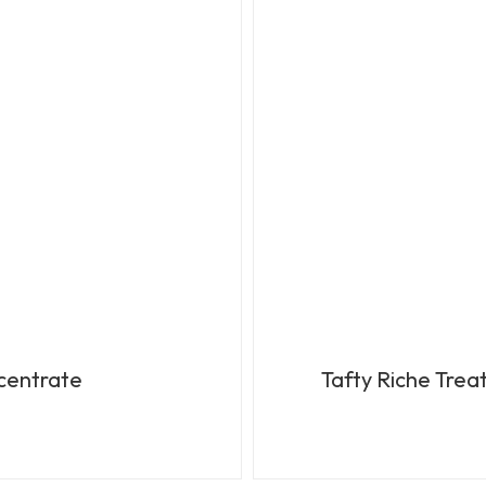
ncentrate
Tafty Riche Tre