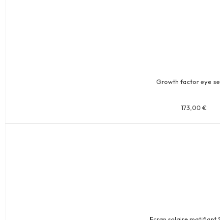
Growth factor eye s
173,00
€
Ecran solaire matifiant