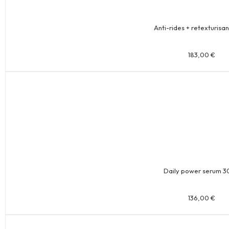
Anti-rides + retexturisan
183,00
€
Daily power serum 3
136,00
€