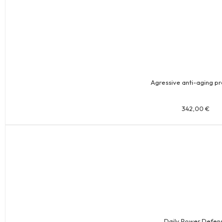
Agressive anti-aging p
342,00
€
Daily Power Defen