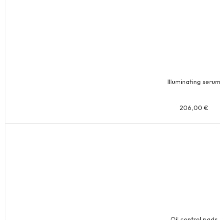
Illuminating seru
206,00
€
Oil control pads