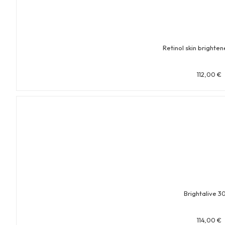
Retinol skin brighten
112,00
€
Brightalive 3
114,00
€