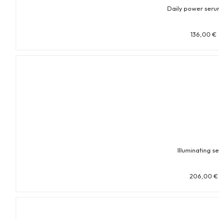
Daily power seru
136,00
€
Illuminating s
206,00
€