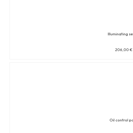
Illuminating s
206,00
€
Oil control p