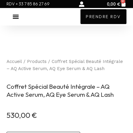
0
Pa
Aller
RDV + 33 7 85 86 27 69
0,00
€
au
PRENDRE RDV
contenu
NOS TRAITEMENTS MÉDICAUX
NOTRE CLINIQUE
Accueil
/
Products
/ Coffret Spécial Beauté Intégrale
– AQ Active Serum, AQ Eye Serum & AQ Lash
Coffret Spécial Beauté Intégrale – AQ
Active Serum, AQ Eye Serum & AQ Lash
530,00
€