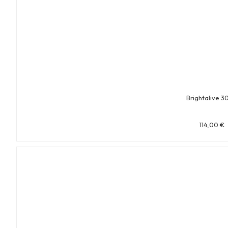
Brightalive 3
114,00
€