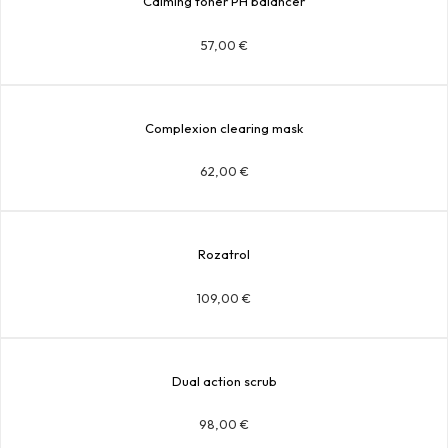
Calming toner PH balancer
57,00
€
Complexion clearing mask
62,00
€
Rozatrol
109,00
€
Dual action scrub
98,00
€