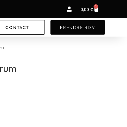
0
Panier
0,00
€
CONTACT
PRENDRE RDV
um
erum