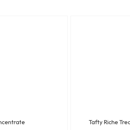
oncentrate
Tafty Riche Tr