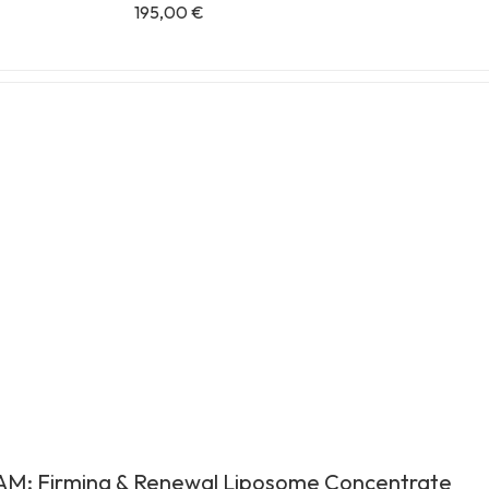
195,00
€
AM: Firming & Renewal Liposome Concentrate