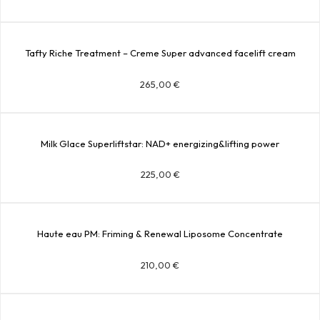
Tafty Riche Treatment – Creme Super advanced facelift cream
265,00
€
Milk Glace Superliftstar: NAD+ energizing&lifting power
225,00
€
Haute eau PM: Friming & Renewal Liposome Concentrate
210,00
€